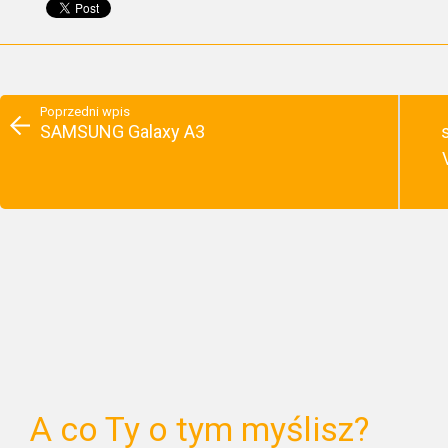
Poprzedni wpis
SAMSUNG Galaxy A3
A co Ty o tym myślisz?