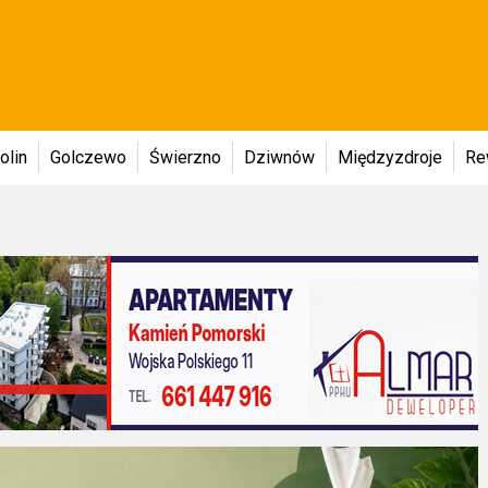
olin
Golczewo
Świerzno
Dziwnów
Międzyzdroje
Re