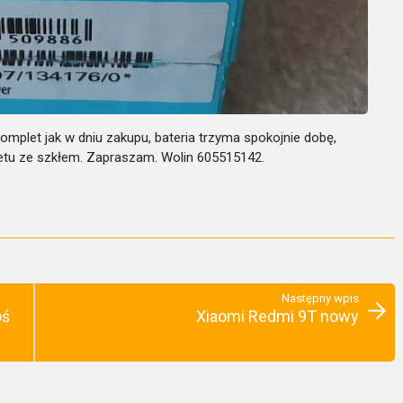
omplet jak w dniu zakupu, bateria trzyma spokojnie dobę,
w etu ze szkłem. Zapraszam. Wolin 605515142.
Następny wpis
oś
Xiaomi Redmi 9T nowy