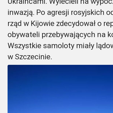
Ukraińcami. Wylecieli na wypoc
inwazją. Po agresji rosyjskich o
rząd w Kijowie zdecydował o rep
obywateli przebywających na k
Wszystkie samoloty miały lądo
w Szczecinie.