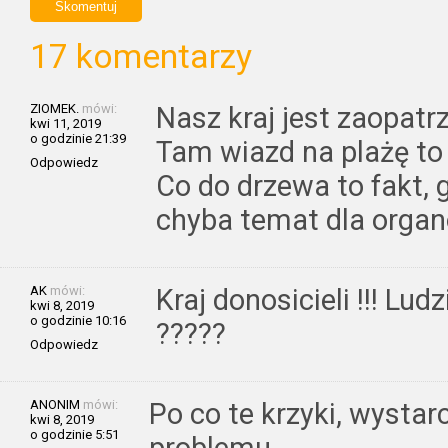
17 komentarzy
ZIOMEK.
mówi:
Nasz kraj jest zaopatr
kwi 11, 2019
o godzinie 21:39
Tam wiazd na plażę to
Odpowiedz
Co do drzewa to fakt, g
chyba temat dla organó
AK
mówi:
Kraj donosicieli !!! Lud
kwi 8, 2019
o godzinie 10:16
?????
Odpowiedz
ANONIM
mówi:
Po co te krzyki, wystar
kwi 8, 2019
o godzinie 5:51
problemu.