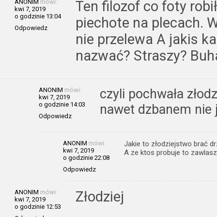
ANONIM
mówi:
Ten filozof co foty rob
kwi 7, 2019
o godzinie 13:04
piechote na plecach. W
Odpowiedz
nie przelewa A jakis k
nazwać? Straszy? Bu
ANONIM
mówi:
czyli pochwała złod
kwi 7, 2019
o godzinie 14:03
nawet dzbanem nie 
Odpowiedz
ANONIM
mówi:
Jakie to złodziejstwo brać 
kwi 7, 2019
A ze ktos probuje to zawlas
o godzinie 22:08
Odpowiedz
ANONIM
mówi:
Złodziej
kwi 7, 2019
o godzinie 12:53