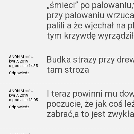
„śmieci” po palowaniu,
przy palowaniu wrzucal
palili a że wjechał na 
tym krzywdę wyrządził
ANONIM
mówi:
Budka strazy przy dre
kwi 7, 2019
o godzinie 14:35
tam stroza
Odpowiedz
ANONIM
mówi:
I teraz powinni mu dow
kwi 7, 2019
o godzinie 13:05
poczucie, że jak coś le
Odpowiedz
zabrać,a to jest zwykł