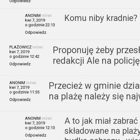
Odpowiedz
ANONIM
mówi:
Komu niby kradnie?
kwi 7, 2019
o godzinie 22:13
Odpowiedz
PLAŻOWICZ
mówi:
Proponuję żeby przesł
kwi 7, 2019
o godzinie 12:42
redakcji Ale na policję
Odpowiedz
ANONIM
mówi:
Przecież w gminie dzia
kwi 7, 2019
o godzinie 11:55
na plażę należy się n
Odpowiedz
ANONIM
mówi:
A to jak miał zabrać
kwi 7, 2019
o godzinie 12:13
składowane na plaży
Odpowiedz