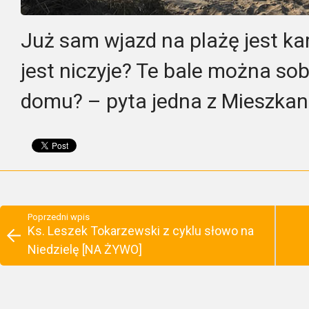
Już sam wjazd na plażę jest k
jest niczyje? Te bale można sob
domu? – pyta jedna z Mieszkan
Poprzedni wpis
Ks. Leszek Tokarzewski z cyklu słowo na
Niedzielę [NA ŻYWO]