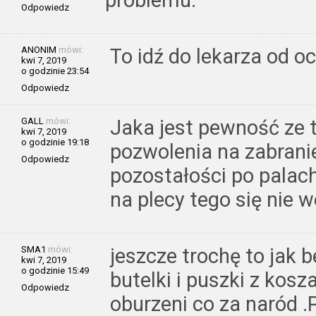
Odpowiedz
ANONIM
mówi:
To idź do lekarza od o
kwi 7, 2019
o godzinie 23:54
Odpowiedz
GALL
mówi:
Jaka jest pewność ze 
kwi 7, 2019
o godzinie 19:18
pozwolenia na zabrani
Odpowiedz
pozostałości po palach
na plecy tego się nie 
SMA1
mówi:
jeszcze trochę to jak 
kwi 7, 2019
o godzinie 15:49
butelki i puszki z kosz
Odpowiedz
oburzeni co za naród .