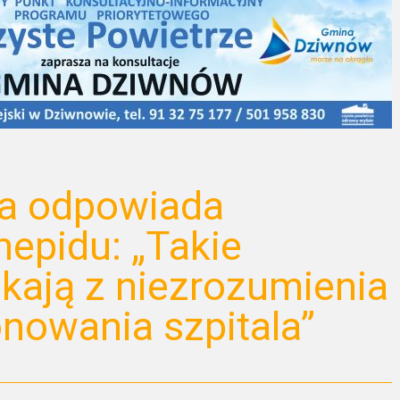
la odpowiada
nepidu: „Takie
ikają z niezrozumienia
nowania szpitala”