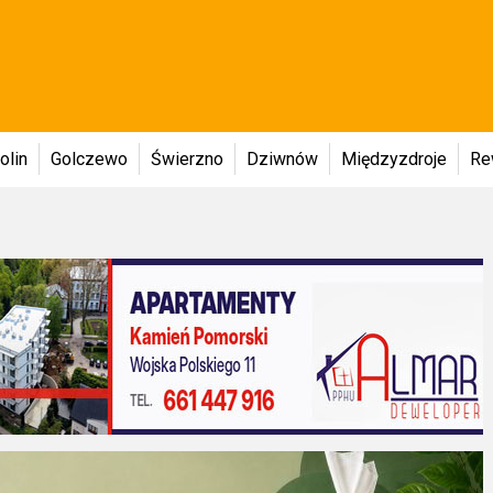
olin
Golczewo
Świerzno
Dziwnów
Międzyzdroje
Re