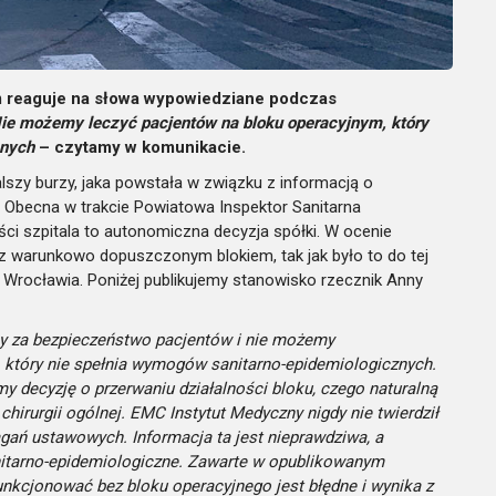
 reaguje na słowa wypowiedziane podczas
ie możemy leczyć pacjentów na bloku operacyjnym, który
znych
– czytamy w komunikacie.
lszy burzy, jaka powstała w związku z informacją o
. Obecna w trakcie Powiatowa Inspektor Sanitarna
ści szpitala to autonomiczna decyzja spółki. W ocenie
z warunkowo dopuszczonym blokiem, tak jak było to do tej
z Wrocławia. Poniżej publikujemy stanowisko rzecznik Anny
 za bezpieczeństwo pacjentów i nie możemy
, który nie spełnia wymogów sanitarno-epidemiologicznych.
y decyzję o przerwaniu działalności bloku, czego naturalną
chirurgii ogólnej.
EMC Instytut Medyczny nigdy nie twierdził
magań ustawowych. Informacja ta jest nieprawdziwa, a
itarno-epidemiologiczne.
Zawarte w opublikowanym
funkcjonować bez bloku operacyjnego jest błędne i wynika z