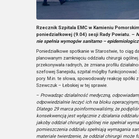
Rzecznik Szpitala EMC w Kamieniu Pomorskim
poniedziałkowej (9.04) sesji Rady Powiatu. –
N
nie spełnia wymogów sanitarno – epidemiologic
Poniedziałkowe spotkanie w Starostwie, to ciąg da
planowanym zamknięciu oddziału chirurgii ogólnej
przekonywała radnych, że zmiana profilu działalno
szefowej Sanepidu, szpital mógłby funkcjonować 
pory. M.in. te słowa, spowodowały reakcję spółki 
Szewczuk – Łebskiej w tej sprawie.
–
Prowadząc działalność medyczną, odpowiadamy
odpowiedzialnie leczyć ich na bloku operacyjnym
Dlatego 29 marca poinformowaliśmy, że podjęliśm
konsekwencją jest wyłącznie z działania oddziału 
jakoby oddział chirurgii ogólnej nie spełniał wy
pomieszczenia oddziału spełniają wymagania san
materiale twierdzenie, że oddział chirurgii może 