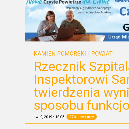
KAMIEŃ POMORSKI
/
POWIAT
Rzecznik Szpita
Inspektorowi Sa
twierdzenia wyn
sposobu funkcjo
kwi 9, 2019
•
18:05
37 komentarzy