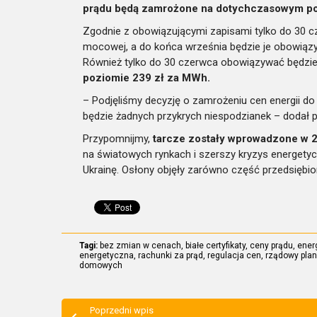
prądu będą zamrożone na dotychczasowym pozi
Zgodnie z obowiązującymi zapisami tylko do 30
mocowej, a do końca września będzie je obowiązyw
Również tylko do 30 czerwca obowiązywać będzie
poziomie 239 zł za MWh.
– Podjęliśmy decyzję o zamrożeniu cen energii d
będzie żadnych przykrych niespodzianek – dodał p
Przypomnijmy,
tarcze zostały wprowadzone w 
na światowych rynkach i szerszy kryzys energetyc
Ukrainę. Osłony objęły zarówno część przedsiębi
Tagi:
bez zmian w cenach
,
białe certyfikaty
,
ceny prądu
,
ener
energetyczna
,
rachunki za prąd
,
regulacja cen
,
rządowy plan
domowych
Poprzedni wpis