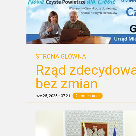
STRONA GŁÓWNA
Rząd zdecydował
bez zmian
cze 25, 2025
•
07:21
2 komentarze