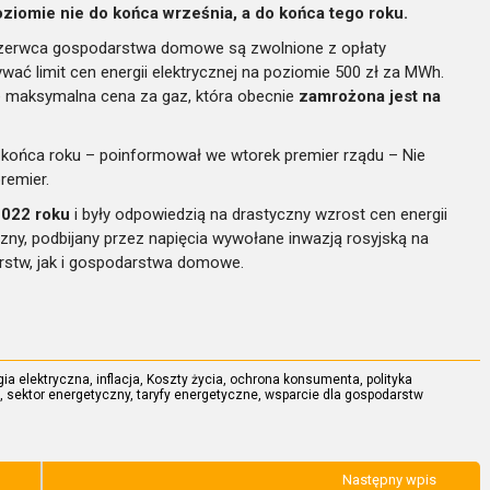
omie nie do końca września, a do końca tego roku.
 czerwca gospodarstwa domowe są zwolnione z opłaty
ać limit cen energii elektrycznej na poziomie 500 zł za MWh.
 maksymalna cena za gaz, która obecnie
zamrożona jest na
o końca roku – poinformował we wtorek premier rządu – Nie
remier.
2022 roku
i były odpowiedzią na drastyczny wzrost cen energii
zny, podbijany przez napięcia wywołane inwazją rosyjską na
orstw, jak i gospodarstwa domowe.
gia elektryczna
,
inflacja
,
Koszty życia
,
ochrona konsumenta
,
polityka
,
sektor energetyczny
,
taryfy energetyczne
,
wsparcie dla gospodarstw
Następny wpis