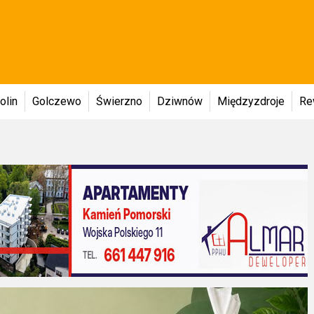
olin
Golczewo
Świerzno
Dziwnów
Międzyzdroje
Re