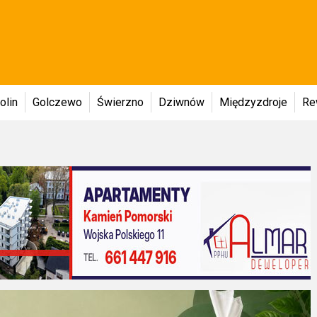
olin
Golczewo
Świerzno
Dziwnów
Międzyzdroje
Re