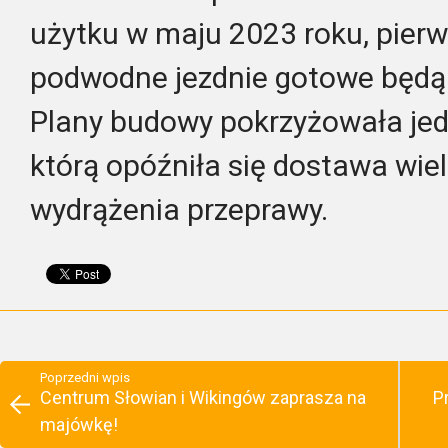
użytku w maju 2023 roku, pierw
podwodne jezdnie gotowe będą j
Plany budowy pokrzyżowała je
którą opóźniła się dostawa wiel
wydrążenia przeprawy.
Poprzedni wpis
Centrum Słowian i Wikingów zaprasza na
P
majówkę!