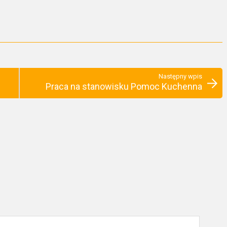
Następny wpis
Praca na stanowisku Pomoc Kuchenna