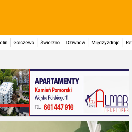
olin
Golczewo
Świerzno
Dziwnów
Międzyzdroje
Re