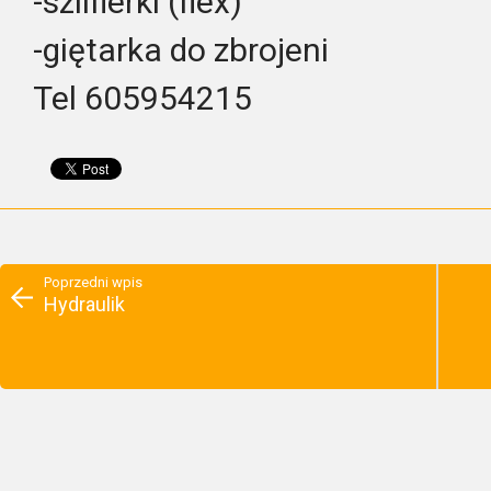
-szlifierki (flex)
-giętarka do zbrojeni
Tel 605954215
Poprzedni wpis
Hydraulik