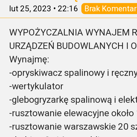
lut 25, 2023
•
22:16
Brak Komentar
WYPOŻYCZALNIA WYNAJEM 
URZĄDZEŃ BUDOWLANYCH I 
Wynajmę:
-opryskiwacz spalinowy i ręczn
-wertykulator
-glebogryzarkę spalinową i elek
-rusztowanie elewacyjne około
-rusztowanie warszawskie 20 sz