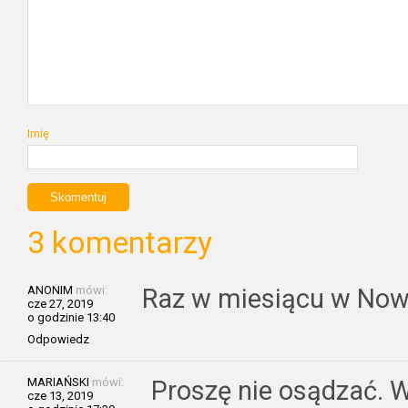
Imię
3 komentarzy
ANONIM
mówi:
Raz w miesiącu w No
cze 27, 2019
o godzinie 13:40
Odpowiedz
MARIAŃSKI
mówi:
Proszę nie osądzać. 
cze 13, 2019