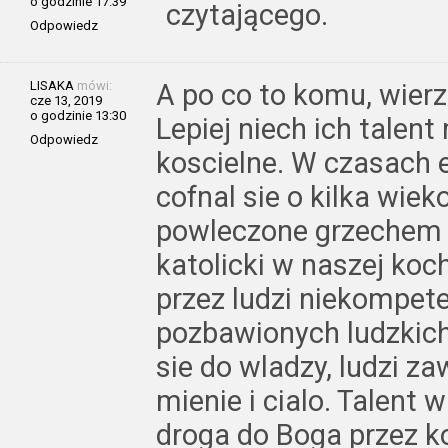
o godzinie 17:39
czytającego.
Odpowiedz
LISAKA
mówi:
A po co to komu, wierz
cze 13, 2019
o godzinie 13:30
Lepiej niech ich talen
Odpowiedz
koscielne. W czasach e
cofnal sie o kilka wiek
powleczone grzechem l
katolicki w naszej koc
przez ludzi niekompete
pozbawionych ludzkich
sie do wladzy, ludzi z
mienie i cialo. Talent 
droga do Boga przez kos