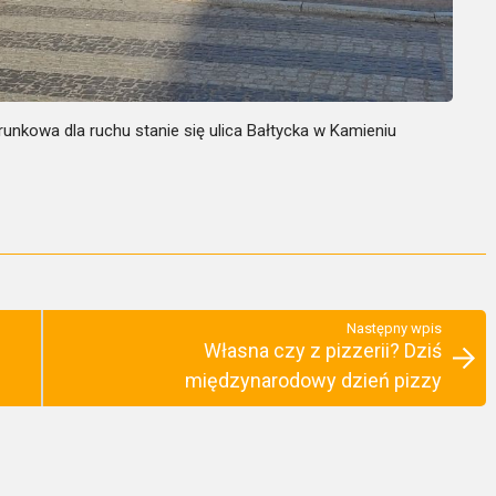
erunkowa dla ruchu stanie się ulica Bałtycka w Kamieniu
Następny wpis
Własna czy z pizzerii? Dziś
międzynarodowy dzień pizzy