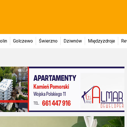
olin
Golczewo
Świerzno
Dziwnów
Międzyzdroje
Re