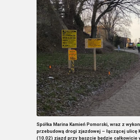
Spółka Marina Kamień Pomorski, wraz z wykon
przebudową drogi zjazdowej – łączącej ulicę K
(10.02) zjazd przy baszcie będzie całkowicie