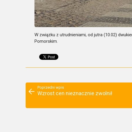
W związku z utrudnieniami, od jutra (10.02) dwuki
Pomorskim.
Poprzedni wpis
Wzrost cen nieznacznie zwolnił