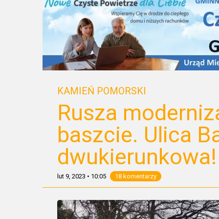
KAMIEŃ POMORSKI
Rusza moderniza
baszcie. Ulica B
dwukierunkowa!
lut 9, 2023
•
10:05
18 komentarzy