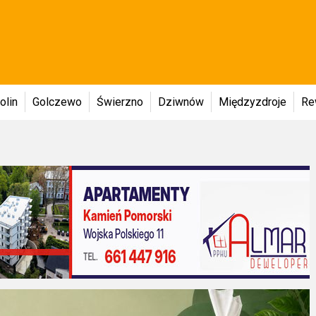
olin
Golczewo
Świerzno
Dziwnów
Międzyzdroje
Re