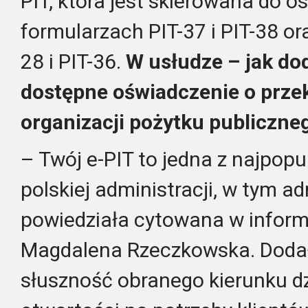
PIT, która jest skierowana do o
formularzach PIT-37 i PIT-38 or
28 i PIT-36.
W usłudze – jak do
dostępne oświadczenie o prze
organizacji pożytku publicznego
– Twój e-PIT to jedna z najpopu
polskiej administracji, w tym a
powiedziała cytowana w infor
Magdalena Rzeczkowska. Dodała
słuszność obranego kierunku dzi