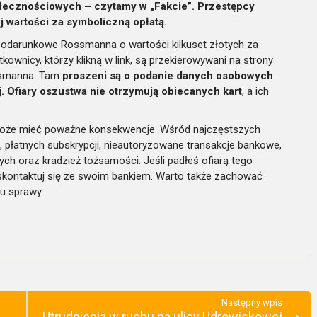
łecznościowych – czytamy w „Fakcie”. Przestępcy
j wartości za symboliczną opłatą.
y podarunkowe Rossmanna o wartości kilkuset złotych za
tkownicy, którzy klikną w link, są przekierowywani na strony
ossmanna. Tam
proszeni są o podanie danych osobowych
. Ofiary oszustwa nie otrzymują obiecanych kart
, a ich
że mieć poważne konsekwencje. Wśród najczęstszych
 płatnych subskrypcji, nieautoryzowane transakcje bankowe,
h oraz kradzież tożsamości. Jeśli padłeś ofiarą tego
 skontaktuj się ze swoim bankiem. Warto także zachować
u sprawy.
Następny wpis
Utrudnienia w ruchu na ulicy Udrowiskowej