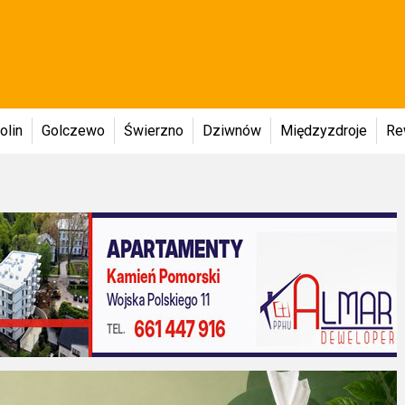
olin
Golczewo
Świerzno
Dziwnów
Międzyzdroje
Re