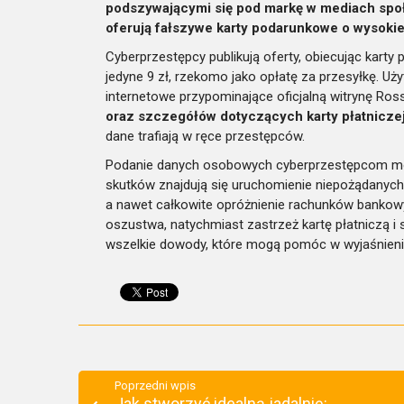
podszywającymi się pod markę w mediach spo
oferują fałszywe karty podarunkowe o wysokie
Cyberprzestępcy publikują oferty, obiecując kart
jedyne 9 zł, rzekomo jako opłatę za przesyłkę. Uży
internetowe przypominające oficjalną witrynę R
oraz szczegółów dotyczących karty płatniczej
dane trafiają w ręce przestępców.
Podanie danych osobowych cyberprzestępcom mo
skutków znajdują się uruchomienie niepożądanych,
a nawet całkowite opróżnienie rachunków bankowyc
oszustwa, natychmiast zastrzeż kartę płatniczą i
wszelkie dowody, które mogą pomóc w wyjaśnieni
Poprzedni wpis
Jak stworzyć idealną jadalnię: