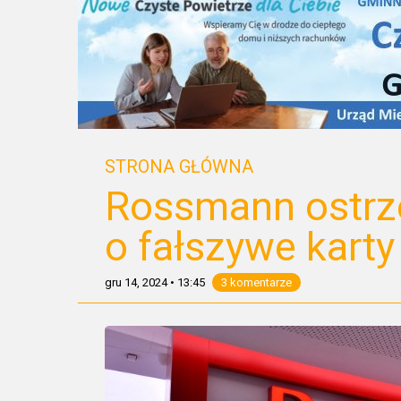
STRONA GŁÓWNA
Rossmann ostrze
o fałszywe kart
gru 14, 2024
•
13:45
3 komentarze