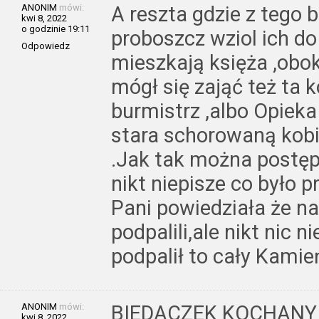
ANONIM
mówi:
A reszta gdzie z tego
kwi 8, 2022
o godzinie 19:11
proboszcz wziol ich d
Odpowiedz
mieszkają księża ,obo
mógł się zająć też ta 
burmistrz ,albo Opieka
stara schorowaną kob
.Jak tak można postęp
nikt niepisze co było 
Pani powiedziała że n
podpalili,ale nikt nic 
podpalił to cały Kamie
ANONIM
mówi:
BIEDACZEK KOCHANY
kwi 8, 2022