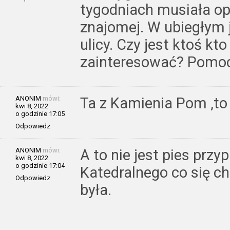
tygodniach musiała op
znajomej. W ubiegłym 
ulicy. Czy jest ktoś kt
zainteresować? Pomo
ANONIM
mówi:
Ta z Kamienia Pom ,to g
kwi 8, 2022
o godzinie 17:05
Odpowiedz
ANONIM
mówi:
A to nie jest pies przy
kwi 8, 2022
o godzinie 17:04
Katedralnego co się ch
Odpowiedz
była.