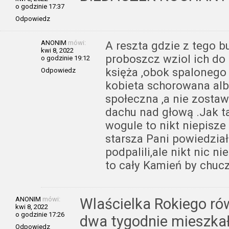
o godzinie 17:37
Odpowiedz
ANONIM
mówi:
A reszta gdzie z tego 
kwi 8, 2022
proboszcz wziol ich do
o godzinie 19:12
księża ,obok spalonego 
Odpowiedz
kobieta schorowana alb
społeczna ,a nie zostaw
dachu nad głową .Jak t
wogule to nikt niepisze
starsza Pani powiedzia
podpalili,ale nikt nic n
to cały Kamień by chucz
ANONIM
mówi:
Wlaścielka Rokiego ró
kwi 8, 2022
o godzinie 17:26
dwa tygodnie mieszkał
Odpowiedz