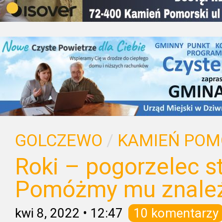
GOLCZEWO
/
KAMIEŃ POM
Roki – pogorzelec st
Pomóżmy mu znale
kwi 8, 2022
•
12:47
10 komentarzy