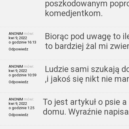
poszkodowanym popro
komedjentkom.
ANONIM
mówi:
Biorąc pod uwagę to ile
kwi 9, 2022
o godzinie 16:13
to bardziej żal mi zwie
Odpowiedz
ANONIM
mówi:
Ludzie sami szukają d
kwi 9, 2022
o godzinie 10:59
,i jakoś się nikt nie ma
Odpowiedz
ANONIM
mówi:
To jest artykuł o psie a
kwi 9, 2022
o godzinie 1:25
domu. Wyraźnie napisa
Odpowiedz