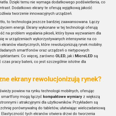
atła. Dzięki temu nie wymaga dodatkowego podświetlenia, co
ntrast. Dodatkowo ekrany te oferują wyjątkową jakość
możliwia tworzenie innowacyjnych urządzeń.
iatło, to technologia jeszcze bardziej zaawansowana. Łączy
yciem energii. Ekrany wykonane w tej technologii oferują
ć na problem wypalania pikseli, który bywa wyzwaniem dla
się w urządzeniach wykorzystywanych intensywnie na co
u ekranów elastycznych, które rewolucjonizują rynek mobilny.
składanych smartfonów oraz urządzeń o nietypowych
rojektantami. Co więcej, zarówno
OLED
, jak i
MicroLED
są
as pracy baterii, co jest szczególnie istotne dla
zne ekrany rewolucjonizują rynek?
wieży powiew na rynku technologii mobilnych, oferując
im smartfony mogą łączyć
kompaktowe wymiary
z większą
stronnymi i atrakcyjnymi dla użytkowników. Przykładem są
rzchnię porównywalną do tabletów, ułatwiając wielozadaniową
 Elastyczność tych ekranów otwiera drzwi do tworzenia