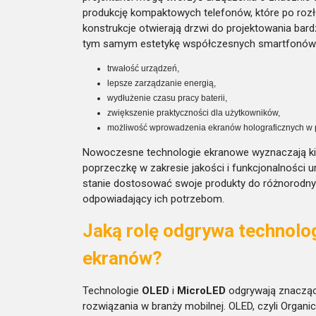
produkcję kompaktowych telefonów, które po rozło
konstrukcje otwierają drzwi do projektowania bard
tym samym estetykę współczesnych smartfonów. P
trwałość urządzeń,
lepsze zarządzanie energią,
wydłużenie czasu pracy baterii,
zwiększenie praktyczności dla użytkowników,
możliwość wprowadzenia ekranów holograficznych w p
Nowoczesne technologie ekranowe wyznaczają kie
poprzeczkę w zakresie jakości i funkcjonalności 
stanie dostosować swoje produkty do różnorodnyc
odpowiadający ich potrzebom.
Jaką rolę odgrywa technolo
ekranów?
Technologie
OLED
i
MicroLED
odgrywają znacząc
rozwiązania w branży mobilnej. OLED, czyli Organi