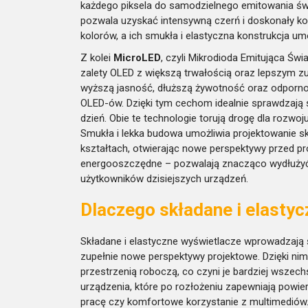
każdego piksela do samodzielnego emitowania świ
pozwala uzyskać intensywną czerń i doskonały ko
kolorów, a ich smukła i elastyczna konstrukcja u
Z kolei
MicroLED
, czyli Mikrodioda Emitująca Św
zalety OLED z większą trwałością oraz lepszym zuż
wyższą jasność, dłuższą żywotność oraz odpornoś
OLED-ów. Dzięki tym cechom idealnie sprawdzają 
dzień. Obie te technologie torują drogę dla rozwoj
Smukła i lekka budowa umożliwia projektowanie 
kształtach, otwierając nowe perspektywy przed p
energooszczędne – pozwalają znacząco wydłużyć cz
użytkowników dzisiejszych urządzeń.
Dlaczego składane i elastyc
Składane i elastyczne wyświetlacze wprowadzają ś
zupełnie nowe perspektywy projektowe. Dzięki n
przestrzenią roboczą, co czyni je bardziej wszech
urządzenia, które po rozłożeniu zapewniają powie
pracę czy komfortowe korzystanie z multimediów.