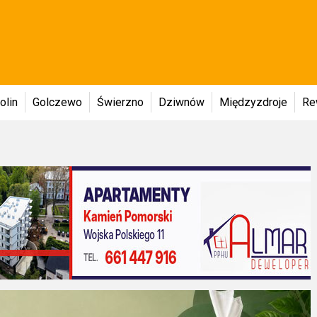
olin
Golczewo
Świerzno
Dziwnów
Międzyzdroje
Re