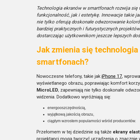
Technologia ekranów w smartfonach rozwija się 
funkcjonalność, jak i estetykę. Innowacje takie 
nie tylko oferują doskonałe odwzorowanie koloró
bardziej praktycznych i futurystycznych projektó
dostarczając użytkownikom jeszcze lepszych doś
Jak zmienia się technologi
smartfonach?
Nowoczesne telefony, takie jak
iPhone 17
, wprowa
wyświetlanego obrazu, poprawiając komfort korzys
MicroLED
, zapewniają nie tylko doskonałe odwzo
widzenia. Dodatkowo wyróżniają się:
energooszczędnością,
wyjątkową jakością obrazu,
ciągłym wzrostem popularności wśród producentów.
Przełomem w tej dziedzinie są także
ekrany elas
projektanci mogą tworzyć urządzenia o znacznie w