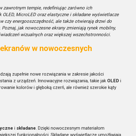
w zawrotnym tempie, redefiniując zarówno ich
jak OLED, MicroLED oraz elastyczne i składane wyświetlacze
w czy energooszczędność, ale także otwierają drzwi do
w. Poznaj, jak nowoczesne ekrany zmieniają rynek mobilny,
wiadczeń wizualnych oraz większej wszechstronności.
a ekranów w nowoczesnych
dzają zupełnie nowe rozwiązania w zakresie jakości
tania z urządzeń. Innowacyjne rozwiązania, takie jak
OLED
i
rowanie kolorów i głęboką czerń, ale również szerokie kąty
tyczne
i
składane
. Dzięki nowoczesnym materiałom
iększej funkcjonalności. Składane wyświetlacze umożliwiają