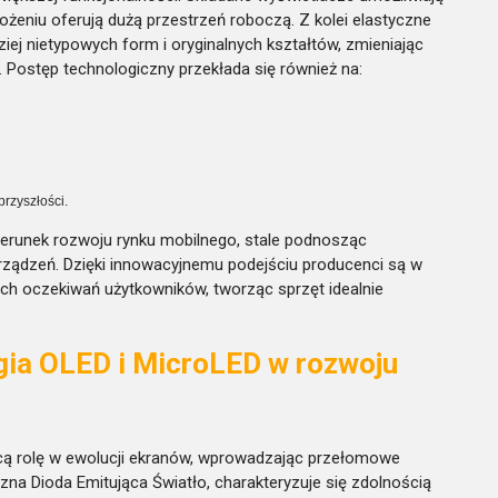
żeniu oferują dużą przestrzeń roboczą. Z kolei elastyczne
ziej nietypowych form i oryginalnych kształtów, zmieniając
ostęp technologiczny przekłada się również na:
rzyszłości.
runek rozwoju rynku mobilnego, stale podnosząc
urządzeń. Dzięki innowacyjnemu podejściu producenci są w
h oczekiwań użytkowników, tworząc sprzęt idealnie
gia OLED i MicroLED w rozwoju
ą rolę w ewolucji ekranów, wprowadzając przełomowe
czna Dioda Emitująca Światło, charakteryzuje się zdolnością