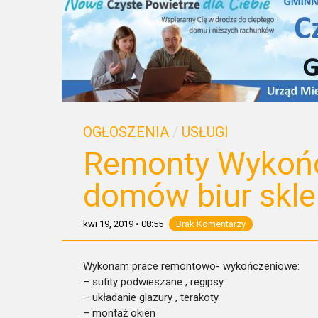
OGŁOSZENIA
/
USŁUGI
Remonty Wykońc
domów biur skl
kwi 19, 2019
•
08:55
Brak Komentarzy
Wykonam prace remontowo- wykończeniowe:
– sufity podwieszane , regipsy
– układanie glazury , terakoty
– montaż okien