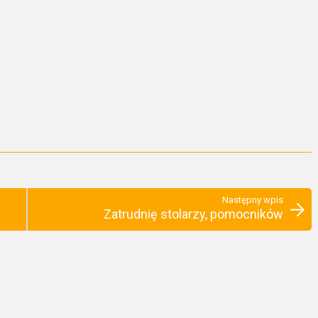
Następny wpis
Zatrudnię stolarzy, pomocników