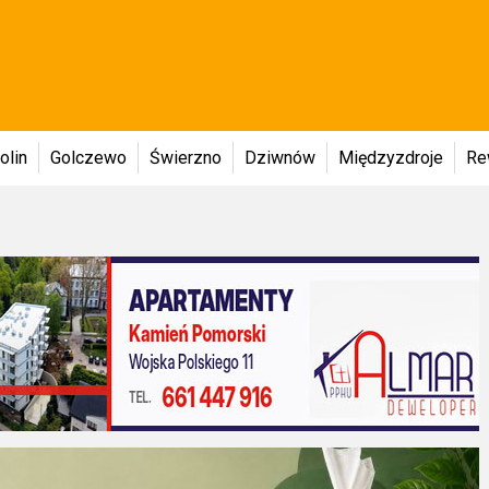
olin
Golczewo
Świerzno
Dziwnów
Międzyzdroje
Re