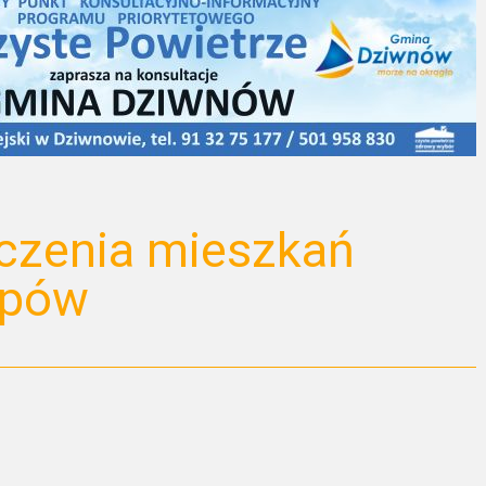
zenia mieszkań
epów