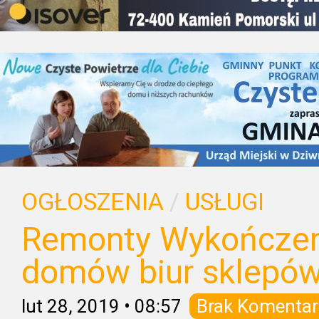
OGŁOSZENIA
/
USŁUGI
Remonty Wykończen
domów biur sklepó
lut 28, 2019
•
08:57
Brak Komentar