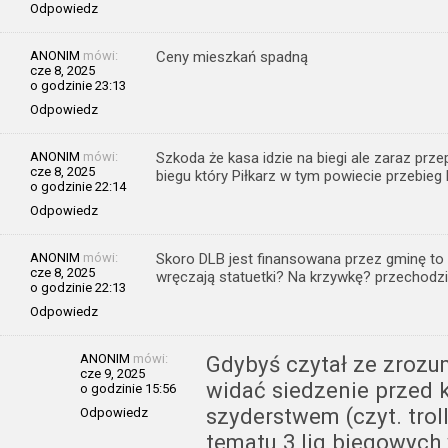
Odpowiedz
ANONIM
mówi:
Ceny mieszkań spadną
cze 8, 2025
o godzinie 23:13
Odpowiedz
ANONIM
mówi:
Szkoda że kasa idzie na biegi ale zaraz prze
cze 8, 2025
biegu który Piłkarz w tym powiecie przebi
o godzinie 22:14
Odpowiedz
ANONIM
mówi:
Skoro DLB jest finansowana przez gminę to 
cze 8, 2025
wręczają statuetki? Na krzywkę? przechodzili
o godzinie 22:13
Odpowiedz
ANONIM
mówi:
Gdybyś czytał ze zrozu
cze 9, 2025
widać siedzenie przed 
o godzinie 15:56
szyderstwem (czyt. trol
Odpowiedz
tematu 3 lig biegowych