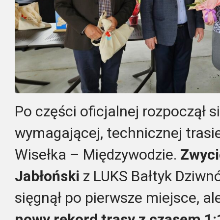
Po części oficjalnej rozpoczął 
wymagającej, technicznej tras
Wisełka – Międzywodzie.
Zwyci
Jabłoński
z LUKS Bałtyk Dziwnów
sięgnął po pierwsze miejsce, al
nowy rekord trasy z czasem 1: