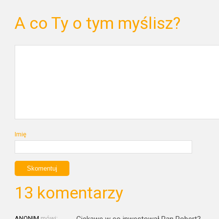
A co Ty o tym myślisz?
Imię
13 komentarzy
ANONIM
mówi:
Ciekawe w co inwestował Pan Robert?