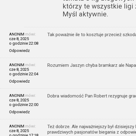
którzy te wszystkie ligi 
Myśl aktywnie.
ANONIM
mówi:
Tak poważnie ile to kosztuje przecież szkod
cze 8, 2025
o godzinie 22:08
Odpowiedz
ANONIM
mówi:
Rozumiem Jaszyn chyba bramkarz ale Napastn
cze 8, 2025
o godzinie 22:04
Odpowiedz
ANONIM
mówi:
Dobra wiadomość Pan Robert rezygnuje grać 
cze 8, 2025
o godzinie 22:00
Odpowiedz
ANONIM
mówi:
Też dobrze. Ale najważniejszy był dzisiejszy
cze 8, 2025
prawdziwych pasjonatów biegania z odpowie
o godzinie 17:18