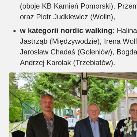
(oboje KB Kamień Pomorski), Przem
oraz Piotr Judkiewicz (Wolin),
w kategorii nordic walking
: Halin
Jastrząb (Międzywodzie), Irena Wol
Jarosław Chadaś (Goleniów), Bogda
Andrzej Karolak (Trzebiatów).