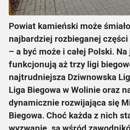
Powiat kamieński może śmiał
najbardziej rozbieganej częś
– a być może i całej Polski. Na
funkcjonują aż trzy ligi biegow
najtrudniejsza Dziwnowska Li
Liga Biegowa w Wolinie oraz n
dynamicznie rozwijająca się M
Biegowa. Choć każda z nich s
wyzwanie, są wśród zawodników 