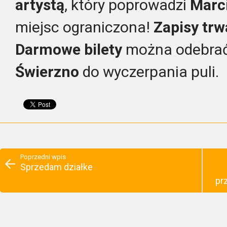
artystą
, który poprowadzi
Marc
miejsc ograniczona!
Zapisy trw
Darmowe bilety
można odebra
Świerzno
do wyczerpania puli.
Poprzedni wpis
Sprzedam działke
pr