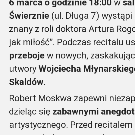
6 marca o godzinie 18:00
w
sa
Świerznie
(ul. Długa 7) wystąpi
znany z roli doktora Artura Rog
jak miłość”. Podczas recitalu u
przeboje
w nowych, zaskakujący
utwory
Wojciecha Młynarskieg
Skaldów
.
Robert Moskwa zapewni nieza
dzieląc się
zabawnymi anegdo
artystycznego. Przed recitalem