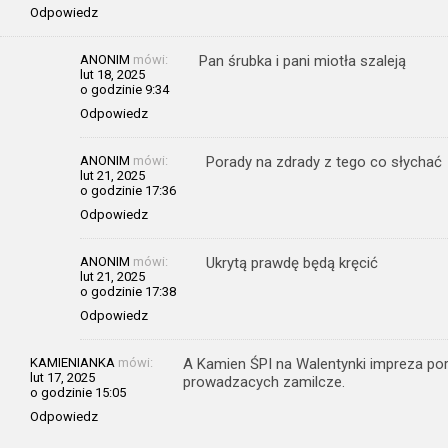
Odpowiedz
ANONIM
mówi:
Pan śrubka i pani miotła szaleją
lut 18, 2025
o godzinie 9:34
Odpowiedz
ANONIM
mówi:
Porady na zdrady z tego co słychać
lut 21, 2025
o godzinie 17:36
Odpowiedz
ANONIM
mówi:
Ukrytą prawdę będą kręcić
lut 21, 2025
o godzinie 17:38
Odpowiedz
KAMIENIANKA
mówi:
A Kamien ŚPI na Walentynki impreza po
lut 17, 2025
prowadzacych zamilcze.
o godzinie 15:05
Odpowiedz