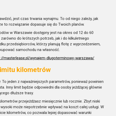
wdzić, jest czas trwania wynajmu. To od niego zależy, jak
ze to rozwiązanie dopasuje się do Twoich planów.
dów w Warszawie dostępny jest na okres od 12 do 60
równo do krótszych potrzeb, jak i do kilkuletniego
ku przedsiębiorców, którzy planują flotę z wyprzedzeniem,
hcą kupować samochodu na własność.
s://masterlease.pl/wynajem-dlugoterminowy-warszawa/
imitu kilometrów
ów. To jeden z najważniejszych parametrów, ponieważ powinien
. Inny limit będzie odpowiedni dla osoby jeżdżącej głównie
ącego dłuższe trasy.
ometrów przejeżdżasz miesięcznie lub rocznie. Zbyt niski
 wysoki może niepotrzebnie wpływać na koszt całej usługi. W
cie kilometrów, co pozwala lepiej dopasować warunki