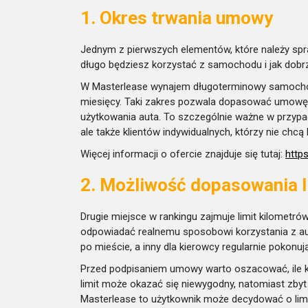
1. Okres trwania umowy
Jednym z pierwszych elementów, które należy spra
długo będziesz korzystać z samochodu i jak dobr
W Masterlease wynajem długoterminowy samocho
miesięcy. Taki zakres pozwala dopasować umowę za
użytkowania auta. To szczególnie ważne w przypad
ale także klientów indywidualnych, którzy nie c
Więcej informacji o ofercie znajduje się tutaj:
http
2. Możliwość dopasowania l
Drugie miejsce w rankingu zajmuje limit kilometr
odpowiadać realnemu sposobowi korzystania z auta
po mieście, a inny dla kierowcy regularnie pokonuj
Przed podpisaniem umowy warto oszacować, ile kil
limit może okazać się niewygodny, natomiast zbyt
Masterlease to użytkownik może decydować o limi