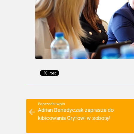
Poprzedni wpis
Adrian Benedyczak zaprasza do
kibicowania Gryfowi w sobotę!