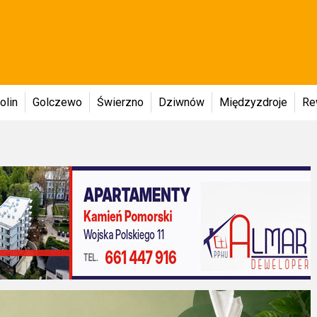
olin
Golczewo
Świerzno
Dziwnów
Międzyzdroje
Re