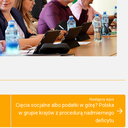
Następny wpis
Cięcia socjalne albo podatki w górę? Polska
w grupie krajów z procedurą nadmiernego
deficytu