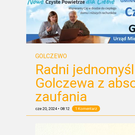
GOLCZEWO
Radni jednomyśl
Golczewa z abso
zaufania
cze 20, 2024
•
08:12
1 Komentarz