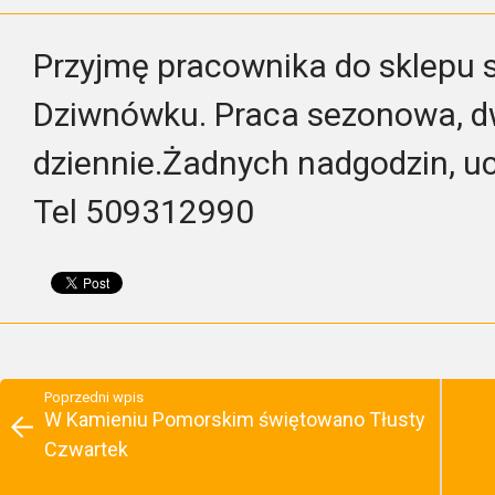
Przyjmę pracownika do sklepu
Dziwnówku. Praca sezonowa, 
dziennie.Żadnych nadgodzin, u
Tel 509312990
Poprzedni wpis
W Kamieniu Pomorskim świętowano Tłusty
Czwartek