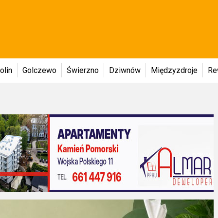
olin
Golczewo
Świerzno
Dziwnów
Międzyzdroje
Re