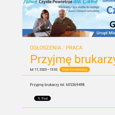
OGŁOSZENIA
/
PRACA
Przyjmę brukarz
lut 17, 2023
•
15:32
Brak Komentarzy
Przyjmę brukarzy tel. 605369498.