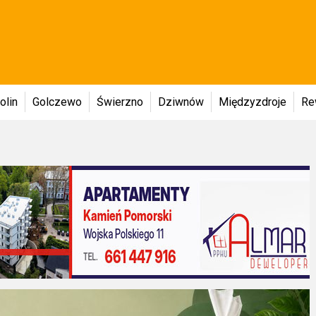
olin
Golczewo
Świerzno
Dziwnów
Międzyzdroje
Re