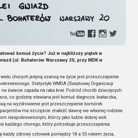
tować komuś życie? Już w najbliższy piątek w
Gwiazd (ul. Bohaterów Warszawy 20, przy MDK w
la wielu chorych jedyną szansą na życie jest przeszczepienie
pokrewnionego. Statystyki WMDA (Światowej Organizacji
 na świecie zapada na raka krwi. Pośród chorób dziecięcych
lsce, co godzinę stawiana jest komuś diagnoza: białaczka,
ansą na wyzdrowienie jest przeszczepienie komórek
t pacjentów ma szczęście znaleźć dawcę we własnej rodzinie.
m niespokrewnionym, którzy jako ludzie dobrej woli
cie każdego chorego, który potrzebuje przeszczepienia.
 każdy zdrowy człowiek pomiędzy 18 a 55 rokiem życia,