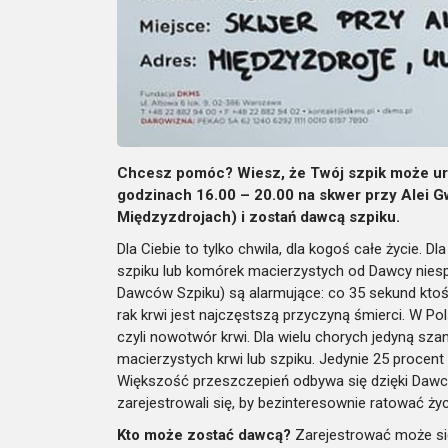
Chcesz pomóc? Wiesz, że Twój szpik może ura
godzinach 16.00 – 20.00 na skwer przy Alei 
Międzyzdrojach) i zostań dawcą szpiku.
Dla Ciebie to tylko chwila, dla kogoś całe życie. D
szpiku lub komórek macierzystych od Dawcy nies
Dawców Szpiku) są alarmujące: co 35 sekund ktoś
rak krwi jest najczęstszą przyczyną śmierci. W Po
czyli nowotwór krwi. Dla wielu chorych jedyną sz
macierzystych krwi lub szpiku. Jedynie 25 procen
Większość przeszczepień odbywa się dzięki Dawco
zarejestrowali się, by bezinteresownie ratować ży
Kto może zostać dawcą?
Zarejestrować może się