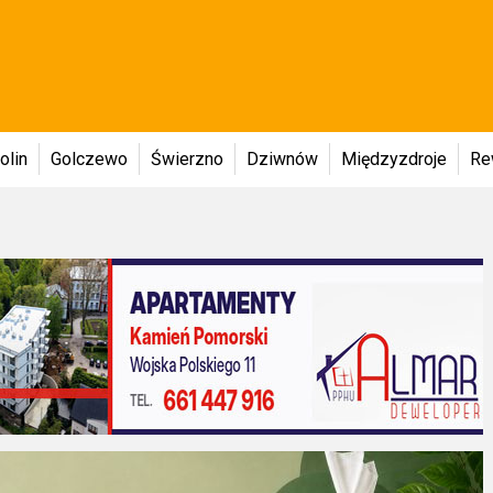
olin
Golczewo
Świerzno
Dziwnów
Międzyzdroje
Re