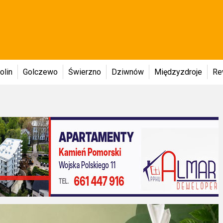
olin
Golczewo
Świerzno
Dziwnów
Międzyzdroje
Re