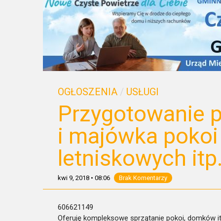
OGŁOSZENIA
/
USŁUGI
Przygotowanie 
i majówka poko
letniskowych itp
kwi 9, 2018
•
08:06
Brak Komentarzy
606621149
Oferuję kompleksowe sprzątanie pokoi, domków i