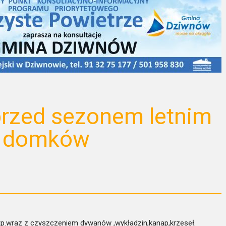
przed sezonem letnim
i domków
.
tp.wraz z czyszczeniem dywanów ,wykładzin,kanap,krzeseł.