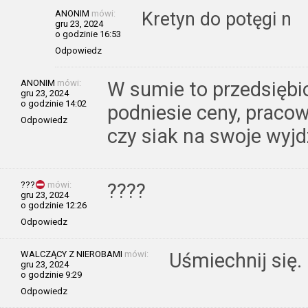
ANONIM
mówi:
Kretyn do potęgi n
gru 23, 2024
o godzinie 16:53
Odpowiedz
ANONIM
mówi:
W sumie to przedsiębi
gru 23, 2024
o godzinie 14:02
podniesie ceny, pracow
Odpowiedz
czy siak na swoje wyjd
?
?
?
mówi:
?️?️??
gru 23, 2024
o godzinie 12:26
Odpowiedz
WALCZĄCY Z NIEROBAMI
mówi:
Uśmiechnij się.
gru 23, 2024
o godzinie 9:29
Odpowiedz