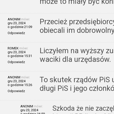
może to miały być kon
ANONIM
mówi:
Przecież przedsiębiorc
gru 23, 2024
o godzinie 21:09
obiecali im dobrowolny 
Odpowiedz
ROMEK
mówi:
Liczyłem na wyższy zu
gru 23, 2024
o godzinie 15:31
waciki dla urzędasów.
Odpowiedz
ANONIM
mówi:
To skutek rządów PiS 
gru 23, 2024
o godzinie 15:26
długi PiS i jego członkó
Odpowiedz
ANONIM
mówi:
Szkoda że nie zaczęl
gru 23, 2024
o godzinie 16:59