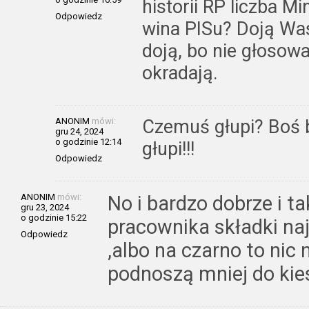
historii RP liczba Mi
Odpowiedz
wina PISu? Doją Was
doją, bo nie głosow
okradają.
ANONIM
mówi:
Czemuś głupi? Boś 
gru 24, 2024
o godzinie 12:14
głupi!!!
Odpowiedz
ANONIM
mówi:
No i bardzo dobrze i t
gru 23, 2024
o godzinie 15:22
pracownika składki na
Odpowiedz
,albo na czarno to nic 
podnoszą mniej do kies