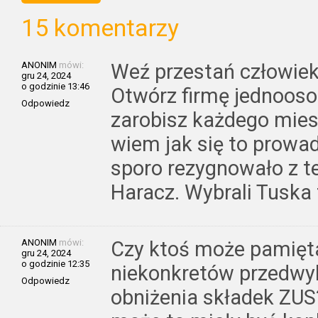
15 komentarzy
ANONIM
mówi:
Weź przestań człowieku
gru 24, 2024
o godzinie 13:46
Otwórz firmę jednooso
Odpowiedz
zarobisz każdego mie
wiem jak się to prowad
sporo rezygnowało z te
Haracz. Wybrali Tuska 
ANONIM
mówi:
Czy ktoś może pamięta
gru 24, 2024
o godzinie 12:35
niekonkretów przedwy
Odpowiedz
obniżenia składek ZUS