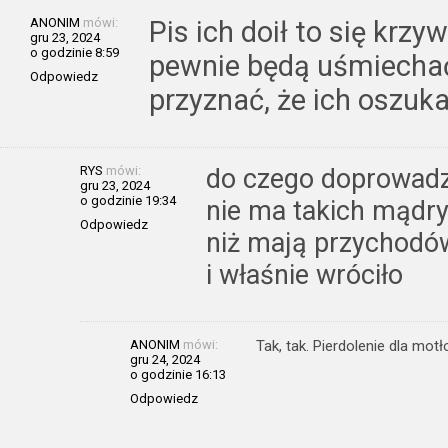
ANONIM
mówi:
Pis ich doił to się krzyw
gru 23, 2024
o godzinie 8:59
pewnie będą uśmiechać
Odpowiedz
przyznać, że ich oszuka
RYS
mówi:
do czego doprowadzi
gru 23, 2024
o godzinie 19:34
nie ma takich mądry
Odpowiedz
niż mają przychodów
i właśnie wróciło
ANONIM
mówi:
Tak, tak. Pierdolenie dla motł
gru 24, 2024
o godzinie 16:13
Odpowiedz