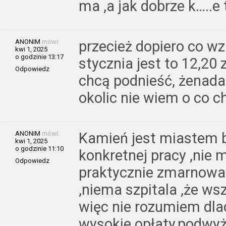
ma ,a jak dobrze k…..e
ANONIM
mówi:
przecież dopiero co wz
kwi 1, 2025
o godzinie 13:17
stycznia jest to 12,20 
Odpowiedz
chcą podnieść, żenada i
okolic nie wiem o co c
ANONIM
mówi:
Kamień jest miastem 
kwi 1, 2025
o godzinie 11:10
konkretnej pracy ,nie
Odpowiedz
praktycznie zmarnowan
,niema szpitala ,że ws
więc nie rozumiem dla
wysokie opłaty,podwyżk