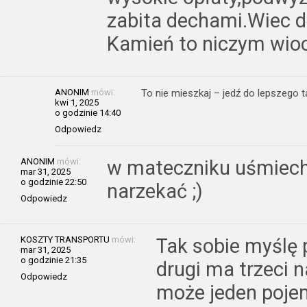
zabita dechami.Wiec d
Kamień to niczym wioc
ANONIM
mówi:
To nie mieszkaj – jedź do lepszego 
kwi 1, 2025
o godzinie 14:40
Odpowiedz
ANONIM
mówi:
w mateczniku uśmiech
mar 31, 2025
o godzinie 22:50
narzekać ;)
Odpowiedz
KOSZTY TRANSPORTU
mówi:
Tak sobie myślę 
mar 31, 2025
o godzinie 21:35
drugi ma trzeci 
Odpowiedz
może jeden poje