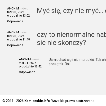
ANONIM
mówi:
Myć się, czy nie myć….
mar 31, 2025
o godzinie 13:02
Odpowiedz
ANONIM
mówi:
czy to nienormalne nabi
mar 31, 2025
o godzinie 11:49
sie nie skonczy?
Odpowiedz
ANONIM
mówi:
Uśmiechać się i nie marudzić. Tak ch
mar 31, 2025
początek. Baj.
o godzinie 13:42
Odpowiedz
© 2011 - 2026
Kamienskie.info
. Wszelkie prawa zastrzeżone.