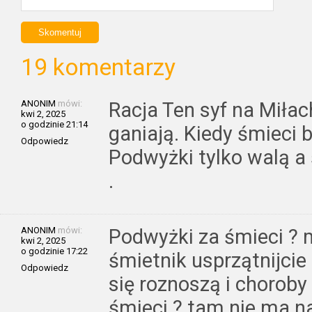
19 komentarzy
ANONIM
mówi:
Racja Ten syf na Miłac
kwi 2, 2025
o godzinie 21:14
ganiają. Kiedy śmieci 
Odpowiedz
Podwyżki tylko walą a
.
ANONIM
mówi:
Podwyżki za śmieci ?
kwi 2, 2025
o godzinie 17:22
śmietnik usprzątnijcie 
Odpowiedz
się roznoszą i choroby 
śmieci ? tam nie ma n