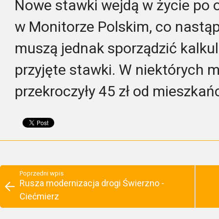
Nowe stawki wejdą w życie po 
w Monitorze Polskim, co nastą
muszą jednak sporządzić kalku
przyjęte stawki. W niektórych m
przekroczyły 45 zł od mieszkań
Poprzedni wpis
Rusza modernizacja drogi Świerzno -
Ciećmierz