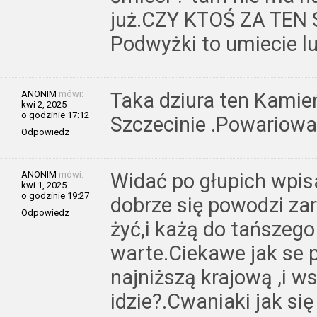
już.CZY KTOŚ ZA TEN
Podwyżki to umiecie l
ANONIM
mówi:
Taka dziura ten Kamie
kwi 2, 2025
o godzinie 17:12
Szczecinie .Powariowa
Odpowiedz
ANONIM
mówi:
Widać po głupich wpisa
kwi 1, 2025
o godzinie 19:27
dobrze się powodzi zar
Odpowiedz
żyć,i każą do tańszeg
warte.Ciekawe jak se 
najniższą krajową ,i w
idzie?.Cwaniaki jak się