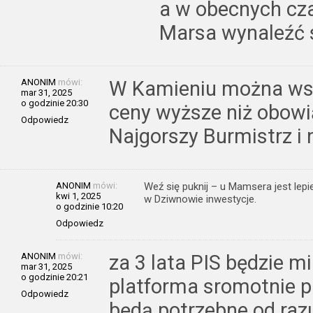
a w obecnych cz
Marsa wynaleźć 
ANONIM
mówi:
W Kamieniu można ws
mar 31, 2025
o godzinie 20:30
ceny wyższe niż obowi
Odpowiedz
Najgorszy Burmistrz i 
ANONIM
mówi:
Weź się puknij – u Mamsera jest lepi
kwi 1, 2025
w Dziwnowie inwestycje.
o godzinie 10:20
Odpowiedz
ANONIM
mówi:
za 3 lata PIS będzie m
mar 31, 2025
o godzinie 20:21
platforma sromotnie pr
Odpowiedz
będą potrzebne od raz