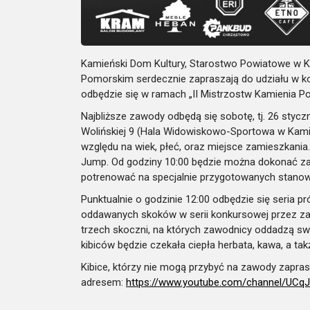
Kamieński Dom Kultury, Starostwo Powiatowe w K
Pomorskim serdecznie zapraszają do udziału w ko
odbędzie się w ramach „II Mistrzostw Kamienia P
Najbliższe zawody odbędą się sobotę, tj. 26 stycz
Wolińskiej 9 (Hala Widowiskowo-Sportowa w Kami
względu na wiek, płeć, oraz miejsce zamieszkania
Jump. Od godziny 10:00 będzie można dokonać za
potrenować na specjalnie przygotowanych stano
Punktualnie o godzinie 12:00 odbędzie się seria p
oddawanych skoków w serii konkursowej przez za
trzech skoczni, na których zawodnicy oddadzą s
kibiców będzie czekała ciepła herbata, kawa, a ta
Kibice, którzy nie mogą przybyć na zawody zapras
adresem:
https://www.youtube.com/channe
l/UCq