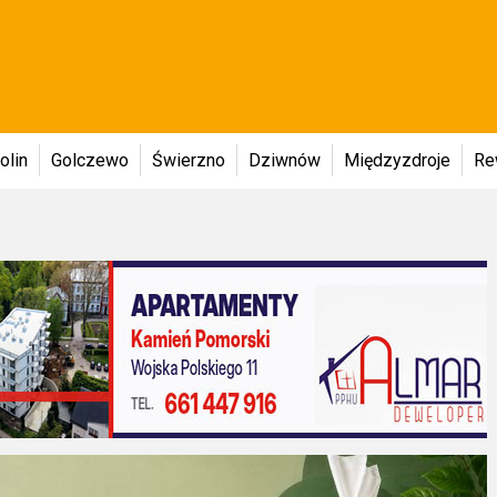
olin
Golczewo
Świerzno
Dziwnów
Międzyzdroje
Re