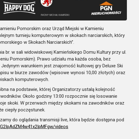
amieniu Pomorskim oraz Urząd Miejski w Kamieniu
lejnym turnieju komputerowym w skokach narciarskich, który
omorskiego w Skokach Narciarskich”.
nia br. w sali widowiskowej Kamieńskiego Domu Kultury przy ul.
eniu Pomorskim). Prawo udziału ma każda osoba, bez
. Jedynym warunkiem jest znajomość kultowej gry Deluxe Ski
pisu w biurze zawodów (wpisowe wynosi 10,00 złotych) oraz
wiskach komputerowych.
róbna na podstawie, której Organizatorzy ustalą kolejność
wodników. Około godziny 13:00 rozpocznie się losowanie
woje skoki. W przerwach między skokami na zawodników oraz
kże ciepły poczęstunek.
zamy do oglądania transmisji live, która będzie dostępna pod
JG2IpAdZM4w41x2IpMFgw/vid
eos