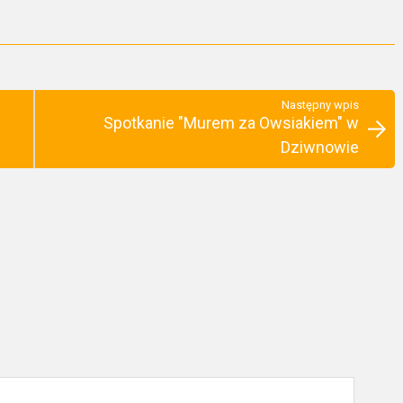
Następny wpis
Spotkanie "Murem za Owsiakiem" w
Dziwnowie