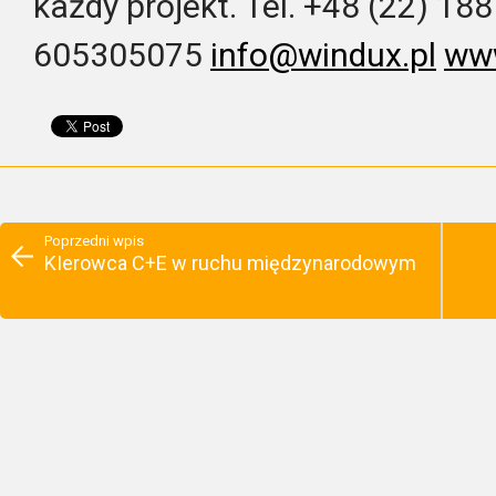
każdy projekt. Tel. +48 (22) 18
605305075
info@windux.pl
www
Poprzedni wpis
KIerowca C+E w ruchu międzynarodowym