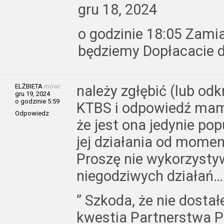
gru 18, 2024
o godzinie 18:05 Zami
będziemy Dopłacacie d
ELŻBIETA
mówi:
należy zgłębić (lub odk
gru 19, 2024
o godzinie 5:59
KTBS i odpowiedź mam
Odpowiedz
że jest ona jedynie pop
jej działania od momen
Proszę nie wykorzysty
niegodziwych działań….
” Szkoda, że nie dosta
kwestia Partnerstwa P