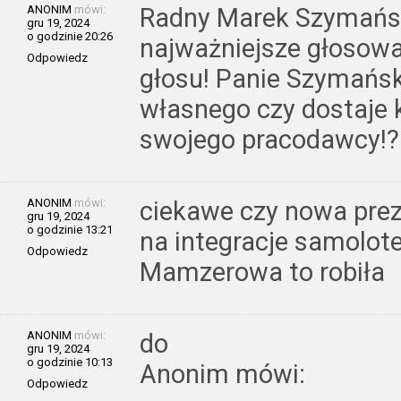
ANONIM
mówi:
Radny Marek Szymańsk
gru 19, 2024
o godzinie 20:26
najważniejsze głosowa
Odpowiedz
głosu! Panie Szymańsk
własnego czy dostaje 
swojego pracodawcy!?!
ANONIM
mówi:
ciekawe czy nowa prez
gru 19, 2024
o godzinie 13:21
na integracje samolot
Odpowiedz
Mamzerowa to robiła
ANONIM
mówi:
do
gru 19, 2024
o godzinie 10:13
Anonim mówi:
Odpowiedz