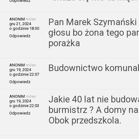
Odpowiedz
ANONIM
mówi:
Pan Marek Szymański 
gru 21, 2024
o godzinie 18:30
głosu bo żona tego pa
Odpowiedz
porażka
ANONIM
mówi:
Budownictwo komunaln
gru 19, 2024
o godzinie 22:07
Odpowiedz
ANONIM
mówi:
Jakie 40 lat nie budo
gru 19, 2024
o godzinie 22:03
burmistrz ? A domy n
Odpowiedz
Obok przedszkola.