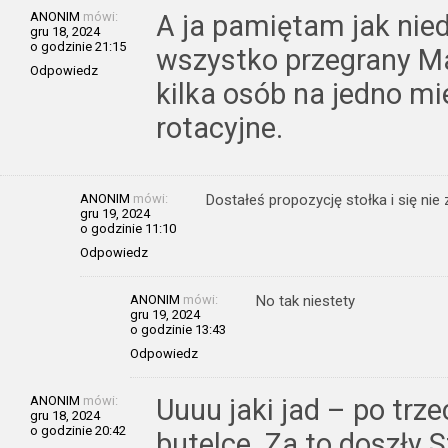
ANONIM
mówi:
A ja pamiętam jak nie
gru 18, 2024
o godzinie 21:15
wszystko przegrany Ma
Odpowiedz
kilka osób na jedno mi
rotacyjne.
ANONIM
mówi:
Dostałeś propozycję stołka i się nie 
gru 19, 2024
o godzinie 11:10
Odpowiedz
ANONIM
mówi:
No tak niestety
gru 19, 2024
o godzinie 13:43
Odpowiedz
ANONIM
mówi:
Uuuu jaki jad – po trz
gru 18, 2024
o godzinie 20:42
butelce. Za to doszły