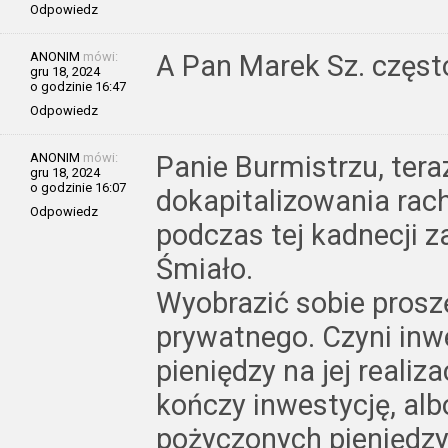
Odpowiedz
ANONIM
mówi:
A Pan Marek Sz. częst
gru 18, 2024
o godzinie 16:47
Odpowiedz
ANONIM
mówi:
Panie Burmistrzu, ter
gru 18, 2024
o godzinie 16:07
dokapitalizowania ra
Odpowiedz
podczas tej kadnecji za
Śmiało.
Wyobrazić sobie prosz
prywatnego. Czyni inw
pieniędzy na jej realiz
kończy inwestycję, albo
pożyczonych pieniędzy 