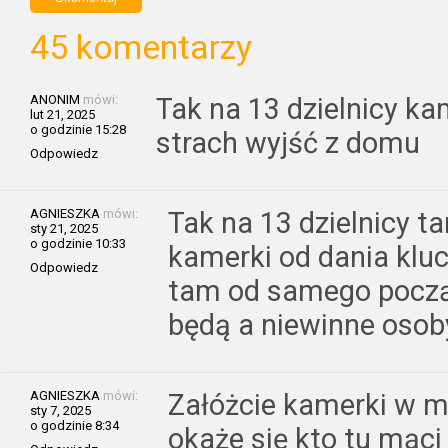
45 komentarzy
ANONIM
mówi:
Tak na 13 dzielnicy ka
lut 21, 2025
o godzinie 15:28
strach wyjść z domu
Odpowiedz
AGNIESZKA
mówi:
Tak na 13 dzielnicy 
sty 21, 2025
o godzinie 10:33
kamerki od dania kluc
Odpowiedz
tam od samego począ
będą a niewinne osoby
AGNIESZKA
mówi:
Załóżcie kamerki w m
sty 7, 2025
o godzinie 8:34
okaże się kto tu mąci