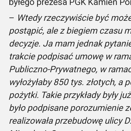
byłego prezesa PGK Kamień Po
–
Wtedy rzeczywiście być może 
postąpić, ale z biegiem czasu 
decyzje. Ja mam jednak pytani
trakcie podpisać umowę w ram
Publiczno-Prywatnego, w ramac
wyłożyłaby 850 tys. złotych, a p
pożytki. Takie przykłady były ju
było podpisane porozumienie ze
realizowała przebudowę ulicy D