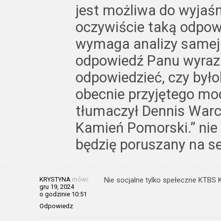
jest możliwa do wyjaśn
oczywiście taką odpow
wymaga analizy samej 
odpowiedź Panu wyrazi
odpowiedzieć, czy było
obecnie przyjętego mod
tłumaczył Dennis Warc
Kamień Pomorski.” nie 
będzię poruszany na ses
KRYSTYNA
mówi:
Nie socjalne tylko spełeczne KTB
gru 19, 2024
o godzinie 10:51
Odpowiedz