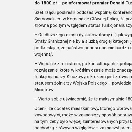
do 1800 zł – poinformował premier Donald Tus
Szef rządu podkreślił podczas wspólnej konferen
Siemoniakiem w Komendzie Głównej Policji, że 
zrówna pod tym względem status funkcjonariusz
– Od dłuższego czasu dyskutowaliśmy (…) jak wygo
Straży Granicznej nie była służbą drugiej kategori
podkreślając, że państwo ponosi obecnie bardzo 
wojenną”.
– Wspólnie z ministrem, po konsultacjach z poli
rozwiązanie, które w krótkim czasie może znacząc
funkcjonariuszy. Kluczowym krokiem jest zrównan
statusem żołnierzy Wojska Polskiego – powiedzi
Ministrów.
– Warto sobie uświadomić, że te maksymalnie 180
Ocenił, że dodatek mieszkaniowy, którego wprowa
zawodowymi, może w zasadniczy sposób poprawić 
na tym, żeby było więcej zainteresowanych przystąpi
odchodzą z różnych względów – zaznaczył premier