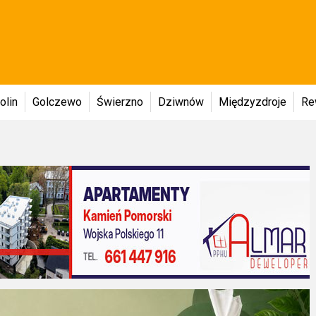
olin
Golczewo
Świerzno
Dziwnów
Międzyzdroje
Re