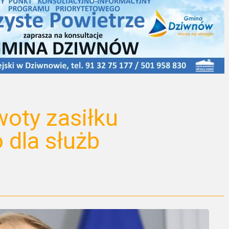
woty zasiłku
dla służb