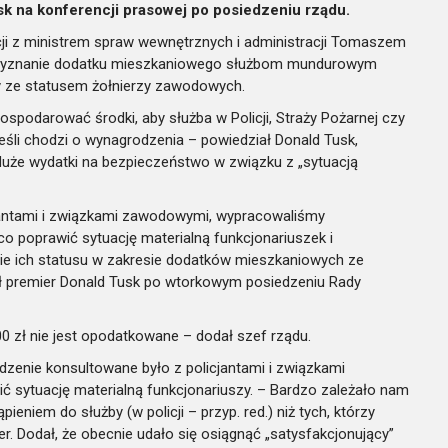
k na konferencji prasowej po posiedzeniu rządu.
cji z ministrem spraw wewnętrznych i administracji Tomaszem
przyznanie dodatku mieszkaniowego służbom mundurowym
y ze statusem żołnierzy zawodowych.
spodarować środki, aby służba w Policji, Straży Pożarnej czy
i jeśli chodzi o wynagrodzenia – powiedział Donald Tusk,
duże wydatki na bezpieczeństwo w związku z „sytuacją
cjantami i związkami zawodowymi, wypracowaliśmy
o poprawić sytuację materialną funkcjonariuszek i
ie ich statusu w zakresie dodatków mieszkaniowych ze
ał premier Donald Tusk po wtorkowym posiedzeniu Rady
0 zł nie jest opodatkowane – dodał szef rządu.
dzenie konsultowane było z policjantami i związkami
sytuację materialną funkcjonariuszy. – Bardzo zależało nam
eniem do służby (w policji – przyp. red.) niż tych, którzy
. Dodał, że obecnie udało się osiągnąć „satysfakcjonujący”