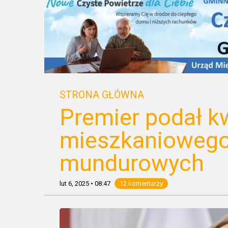
STRONA GŁÓWNA
Premier podał k
mieszkaniowego 
mundurowych
lut 6, 2025
•
08:47
12 komentarzy