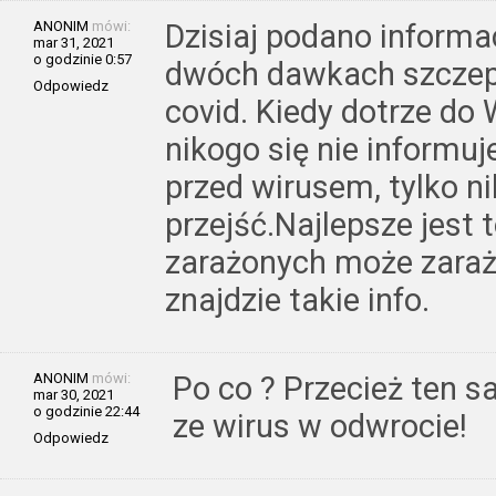
ANONIM
mówi:
Dzisiaj podano informa
mar 31, 2021
o godzinie 0:57
dwóch dawkach szczep
Odpowiedz
covid. Kiedy dotrze do 
nikogo się nie informuj
przed wirusem, tylko ni
przejść.Najlepsze jest 
zarażonych może zaraż
znajdzie takie info.
ANONIM
mówi:
Po co ? Przecież ten s
mar 30, 2021
o godzinie 22:44
ze wirus w odwrocie!
Odpowiedz