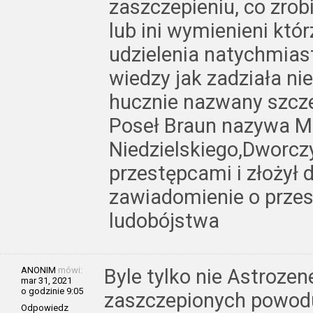
zaszczepieniu, co zrobi
lub ini wymienieni któ
udzielenia natychmias
wiedzy jak zadziała n
hucznie nazwany szcze
Poseł Braun nazywa Mi
Niedzielskiego,Dworc
przestępcami i złożył 
zawiadomienie o przes
ludobójstwa
ANONIM
mówi:
Byle tylko nie Astrozen
mar 31, 2021
o godzinie 9:05
zaszczepionych powoduj
Odpowiedz