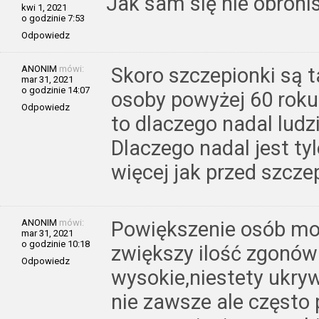
Jak sam się nie obronis
kwi 1, 2021
o godzinie 7:53
Odpowiedz
ANONIM
mówi:
Skoro szczepionki są t
mar 31, 2021
o godzinie 14:07
osoby powyżej 60 roku
Odpowiedz
to dlaczego nadal ludzi
Dlaczego nadal jest ty
więcej jak przed szcze
ANONIM
mówi:
Powiększenie osób mo
mar 31, 2021
o godzinie 10:18
zwiększy ilość zgonów
Odpowiedz
wysokie,niestety ukry
nie zawsze ale często 