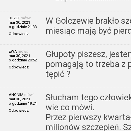
JUZEF
mówi:
W Golczewie brakło szc
mar 30, 2021
o godzinie 21:33
miesiąc mają być pier
Odpowiedz
EWA
mówi:
Głupoty piszesz, jest
mar 30, 2021
o godzinie 20:52
pomagają to trzeba z 
Odpowiedz
tępić ?
ANONIM
mówi:
Słucham tego człowiek
mar 30, 2021
o godzinie 19:21
wie co mówi.
Odpowiedz
Przez pierwszy kwarta
milionów szczepień. Sz