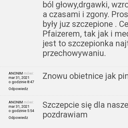
ból głowy,drgawki, wzro
a czasami i zgony. Pros
były juz szczepione . Ce
Pfaizerem, tak jak i me
jest to szczepionka naj
przechowywaniu.
ANONIM
mówi:
Znowu obietnice jak pi
mar 31, 2021
o godzinie 8:47
Odpowiedz
ANONIM
mówi:
Szczepcie się dla nasz
mar 31, 2021
o godzinie 5:54
pozdrawiam
Odpowiedz