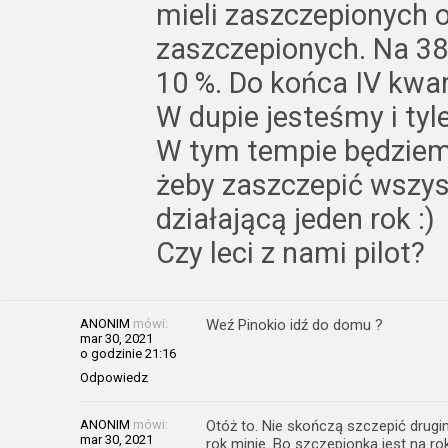
mieli zaszczepionych 
zaszczepionych. Na 38
10 %. Do końca IV kwa
W dupie jesteśmy i tyle
W tym tempie będziemy
żeby zaszczepić wszy
działającą jeden rok :)
Czy leci z nami pilot?
ANONIM
mówi:
Weź Pinokio idź do domu ?
mar 30, 2021
o godzinie 21:16
Odpowiedz
ANONIM
mówi:
Otóż to. Nie skończą szczepić drugi
mar 30, 2021
rok minie. Bo szczepionka jest na rok