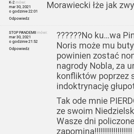
K-2
mówi:
Morawiecki łże jak zwy
mar 30, 2021
o godzinie 22:01
Odpowiedz
STOP PANDEMII
mówi:
??????No ku…wa Pin
mar 30, 2021
o godzinie 21:52
Noris może mu buty
Odpowiedz
powinien zostać no
nagrody Nobla, za u
konfliktów poprzez 
indoktrynację głupot
Tak ode mnie PIERD
ze swoim Niedzielski
Wasze dni policzone
zapomina!!!!!!!!!!!!!!!!!!