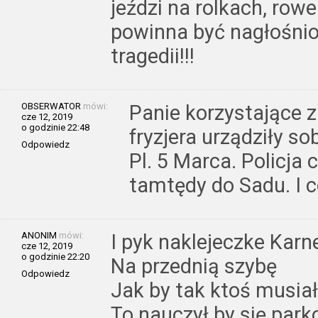
jeździ na rolkach, rowe
powinna być nagłośnio
tragedii!!!
OBSERWATOR
mówi:
Panie korzystające 
cze 12, 2019
o godzinie 22:48
fryzjera urządziły so
Odpowiedz
Pl. 5 Marca. Policja 
tamtędy do Sadu. I co
ANONIM
mówi:
I pyk naklejeczke Karn
cze 12, 2019
o godzinie 22:20
Na przednią szybę
Odpowiedz
Jak by tak ktoś musia
To nauczył by się park