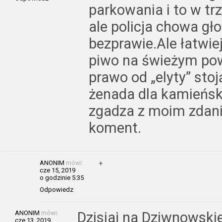
parkowania i to w tr
ale policja chowa gło
bezprawie.Ale łatwie
piwo na świeżym po
prawo od „elyty” sto
żenada dla kamieńskie
zgadza z moim zdani
koment.
ANONIM
mówi:
+
cze 15, 2019
o godzinie 5:35
Odpowiedz
ANONIM
mówi:
Dzisiaj na Dziwnowskie
cze 13, 2019