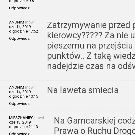
o godzinie 9:51
Odpowiedz
ANONIM
mówi:
Zatrzymywanie przed 
cze 14, 2019
o godzinie 17:52
kierowcy????? Za nie 
Odpowiedz
pieszemu na przejściu 
punktów.. Z taką wiedz
nadejdzie czas na odś
ANONIM
mówi:
Na laweta smiecia
cze 14, 2019
o godzinie 10:15
Odpowiedz
MIESZKANIEC
mówi:
Na Garncarskiej codz
cze 13, 2019
o godzinie 21:13
Prawa o Ruchu Drog
Odpowiedz