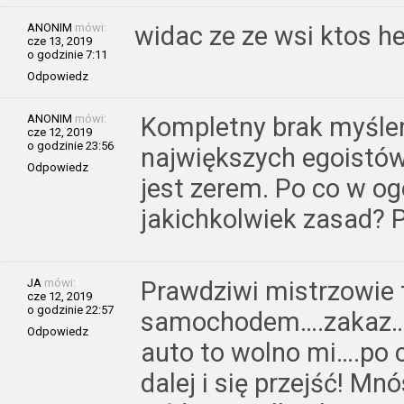
ANONIM
mówi:
widac ze ze wsi ktos 
cze 13, 2019
o godzinie 7:11
Odpowiedz
ANONIM
mówi:
Kompletny brak myślen
cze 12, 2019
o godzinie 23:56
największych egoistów,
Odpowiedz
jest zerem. Po co w og
jakichkolwiek zasad? P
JA
mówi:
Prawdziwi mistrzowie 
cze 12, 2019
o godzinie 22:57
samochodem….zakaz…
Odpowiedz
auto to wolno mi….po
dalej i się przejść! Mn