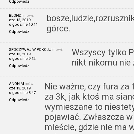
Odpowiedz
BLONDI
mówi:
bosze,ludzie,rozrusznik
cze 13, 2019
o godzinie 10:11
górce.
Odpowiedz
SPOCZYWAJ W POKOJU
mówi:
Wszyscy tylko Po
cze 13, 2019
o godzinie 9:12
nikt nikomu nie 
Odpowiedz
ANONIM
mówi:
Nie ważne, czy fura za 
cze 13, 2019
o godzinie 8:47
za 3k, jak ktoś ma sia
Odpowiedz
wymieszane to niestety,
pojawiać. Zwłaszcza w
mieście, gdzie nie ma 