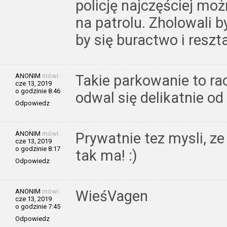
policję najczęściej moż
na patrolu. Zholowali b
by się buractwo i resz
ANONIM
mówi:
Takie parkowanie to ra
cze 13, 2019
o godzinie 8:46
odwal się delikatnie od 
Odpowiedz
ANONIM
mówi:
Prywatnie tez mysli, ze
cze 13, 2019
o godzinie 8:17
tak ma! :)
Odpowiedz
ANONIM
mówi:
WieśVagen
cze 13, 2019
o godzinie 7:45
Odpowiedz