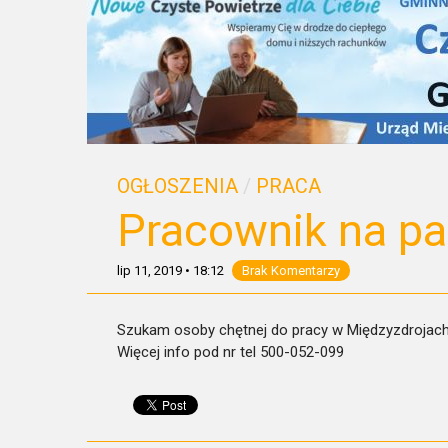
OGŁOSZENIA
/
PRACA
Pracownik na p
lip 11, 2019
•
18:12
Brak Komentarzy
Szukam osoby chętnej do pracy w Międzyzdrojac
Więcej info pod nr tel 500-052-099