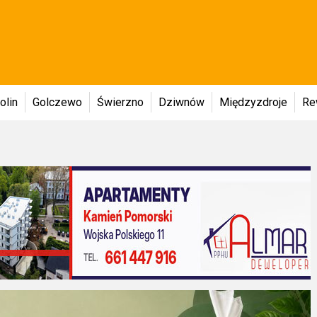
olin
Golczewo
Świerzno
Dziwnów
Międzyzdroje
Re