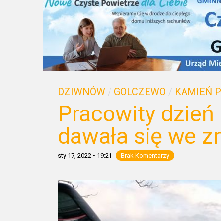
DZIWNÓW
/
GOLCZEWO
/
KAMIEŃ 
Pracowity dzień
dawała się we z
sty 17, 2022
•
19:21
Brak Komentarzy