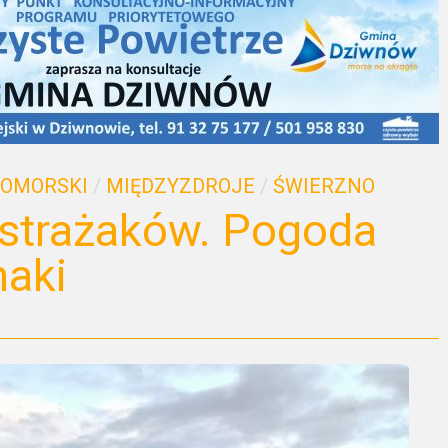
POMORSKI
/
MIĘDZYZDROJE
/
ŚWIERZNO
 strażaków. Pogoda
naki