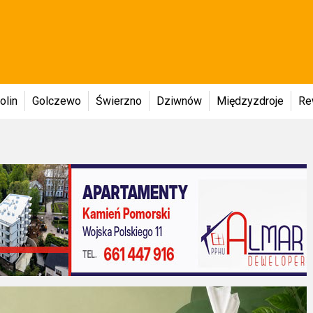
olin
Golczewo
Świerzno
Dziwnów
Międzyzdroje
Re