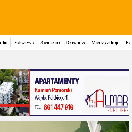
olin
Golczewo
Świerzno
Dziwnów
Międzyzdroje
Re