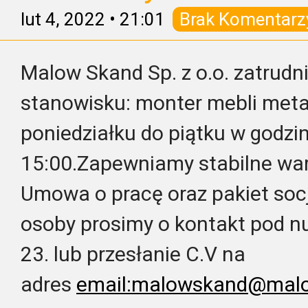
lut 4, 2022
•
21:01
Brak Komentarz
Malow Skand Sp. z o.o. zatrudn
stanowisku: monter mebli meta
poniedziałku do piątku w godzi
15:00.Zapewniamy stabilne war
Umowa o pracę oraz pakiet soc
osoby prosimy o kontakt pod n
23. lub przesłanie C.V na
adres
email:malowskand@mal