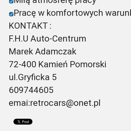
Pracę w komfortowych warun
KONTAKT :
F.H.U Auto-Centrum
Marek Adamczak
72-400 Kamień Pomorski
ul.Gryficka 5
609744605
emai:retrocars@onet.pl