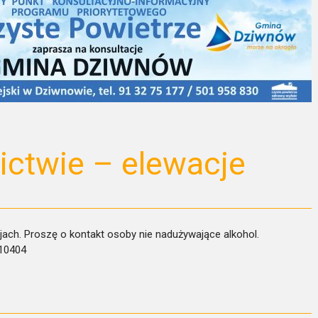
ctwie – elewacje
ach. Proszę o kontakt osoby nie nadużywające alkohol.
310404