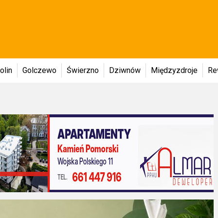
olin
Golczewo
Świerzno
Dziwnów
Międzyzdroje
Re