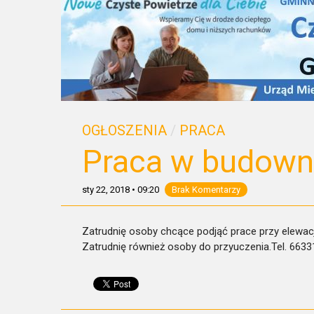
OGŁOSZENIA
/
PRACA
Praca w budowni
sty 22, 2018
•
09:20
Brak Komentarzy
Zatrudnię osoby chcące podjąć prace przy elewacj
Zatrudnię również osoby do przyuczenia.Tel. 663