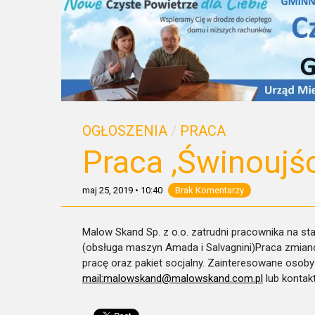
OGŁOSZENIA
/
PRACA
Praca ,Świnoujś
maj 25, 2019
•
10:40
Brak Komentarzy
Malow Skand Sp. z o.o. zatrudni pracownika na s
(obsługa maszyn Amada i Salvagnini)Praca zmian
pracę oraz pakiet socjalny. Zainteresowane osob
mail:malowskand@malowskand.c
om.pl
lub kontakt