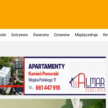
olin
Golczewo
Świerzno
Dziwnów
Międzyzdroje
Re