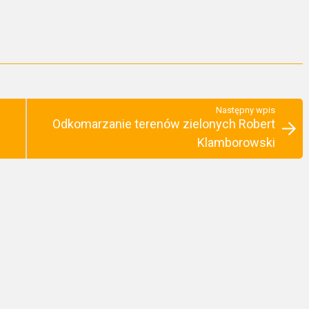
Następny wpis
Odkomarzanie terenów zielonych Robert
Klamborowski