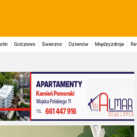
olin
Golczewo
Świerzno
Dziwnów
Międzyzdroje
Re