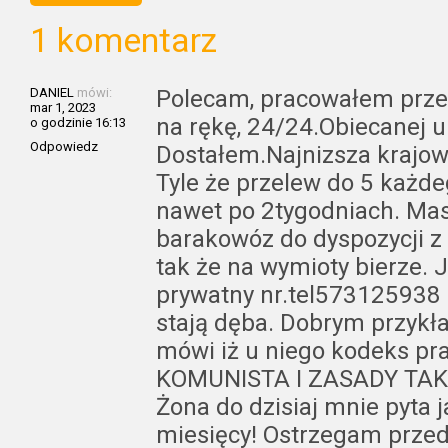
1 komentarz
DANIEL
mówi:
Polecam, pracowałem przez
mar 1, 2023
na rękę, 24/24.Obiecanej 
o godzinie 16:13
Odpowiedz
Dostałem.Najnizsza krajow
Tyle że przelew do 5 każde
nawet po 2tygodniach. Masa
barakowóz do dyspozycji z 
tak że na wymioty bierze. 
prywatny nr.tel573125938 i 
stają dęba. Dobrym przykł
mówi iż u niego kodeks pr
KOMUNISTA I ZASADY TAK
Żona do dzisiaj mnie pyt
miesięcy! Ostrzegam przed 