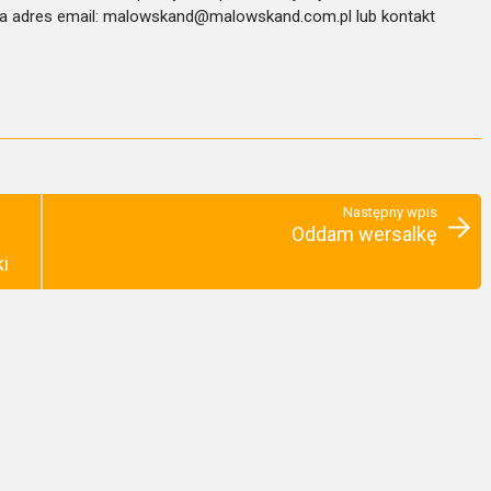
na adres email: malowskand@malowskand.com.pl lub kontakt
Następny wpis
Oddam wersalkę
i