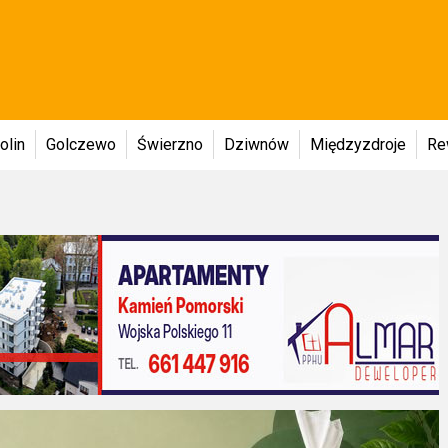
olin
Golczewo
Świerzno
Dziwnów
Międzyzdroje
Re