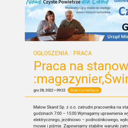
OGŁOSZENIA
/
PRACA
Praca na stanow
:magazynier,Świ
gru 28, 2022
•
09:22
Brak Komentarzy
Malow Skand Sp. z o.o. zatrudni pracownika na st
godzinach 7:00 – 15:00.Wymagamy uprawnienia w
elektrycznego, jezdniowo – podnośnikowego, wyks
mowie i piśmie. Zapewniamy stabilne warunki zatr