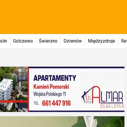
olin
Golczewo
Świerzno
Dziwnów
Międzyzdroje
Re