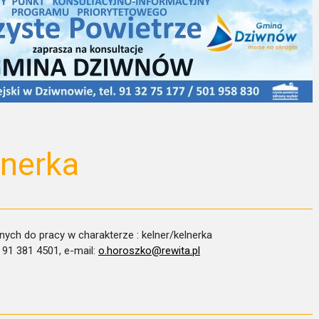
lnerka
ych do pracy w charakterze : kelner/kelnerka
 91 381 4501, e-mail:
o.horoszko@rewita.pl