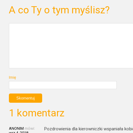
A co Ty o tym myślisz?
Imię
1 komentarz
ANONIM
mówi:
Pozdrowienia dla kierowniczki wspaniała kobi
wrz 4, 2018