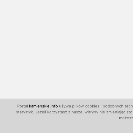
Portal
kamienskie.info
używa plików cookies i podobnych techn
statystyk. Jeżeli korzystasz z naszej witryny nie zmieniają
możesz 