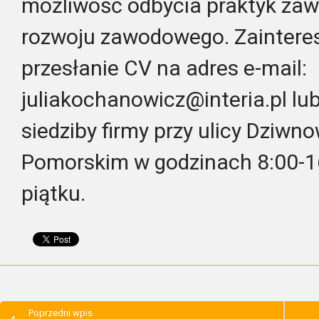
możliwość odbycia praktyk za
rozwoju zawodowego. Zaintere
przesłanie CV na adres e-mail:
juliakochanowicz@interia.pl lu
siedziby firmy przy ulicy Dziwn
Pomorskim w godzinach 8:00-16
piątku.
Poprzedni wpis