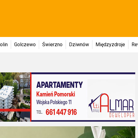
olin
Golczewo
Świerzno
Dziwnów
Międzyzdroje
Re