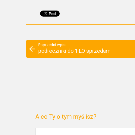
Poprzedni wpis
podreczniki do 1 LO sprzedam
A co Ty o tym myślisz?