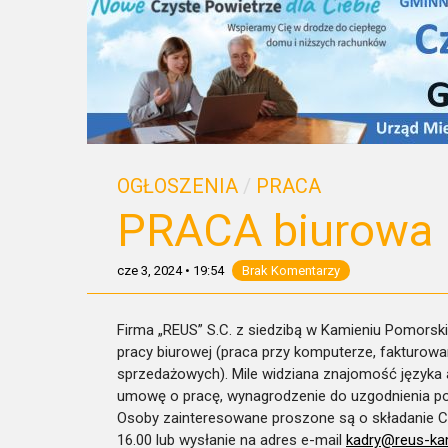
OGŁOSZENIA
/
PRACA
PRACA biurowa
cze 3, 2024
•
19:54
Brak Komentarzy
Firma „REUS” S.C. z siedzibą w Kamieniu Pomorski
pracy biurowej (praca przy komputerze, fakturow
sprzedażowych). Mile widziana znajomość języka a
umowę o pracę, wynagrodzenie do uzgodnienia po
Osoby zainteresowane proszone są o składanie CV
16.00 lub wysłanie na adres e-mail
kadry@reus-kam